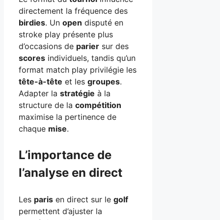
directement la fréquence des
birdies
. Un
open
disputé en
stroke play présente plus
d’occasions de
parier
sur des
scores
individuels, tandis qu’un
format match play privilégie les
tête-à-tête
et les
groupes
.
Adapter la
stratégie
à la
structure de la
compétition
maximise la pertinence de
chaque
mise
.
L’importance de
l’analyse en direct
Les
paris
en direct sur le
golf
permettent d’ajuster la