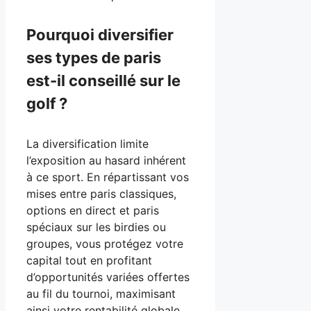
Pourquoi diversifier
ses types de paris
est-il conseillé sur le
golf ?
La diversification limite
l’exposition au hasard inhérent
à ce sport. En répartissant vos
mises entre paris classiques,
options en direct et paris
spéciaux sur les birdies ou
groupes, vous protégez votre
capital tout en profitant
d’opportunités variées offertes
au fil du tournoi, maximisant
ainsi votre rentabilité globale.