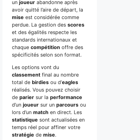
un
joueur
abandonne après
avoir quitté l’aire de départ, la
mise
est considérée comme
perdue. La gestion des
scores
et des égalités respecte les
standards internationaux et
chaque
compétition
offre des
spécificités selon son format.
Les options vont du
classement
final au nombre
total de
birdies
ou d’
eagles
réalisés. Vous pouvez choisir
de
parier
sur la
performance
d’un
joueur
sur un
parcours
ou
lors d’un
match
en direct. Les
statistique
sont actualisées en
temps réel pour affiner votre
stratégie
de
mise
.