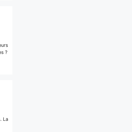
eurs
es ?
. La