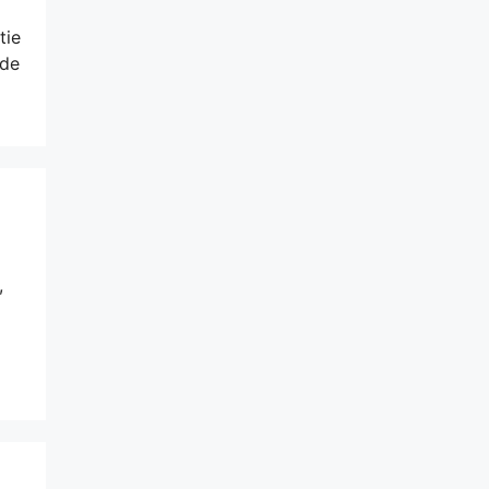
tie
ide
,