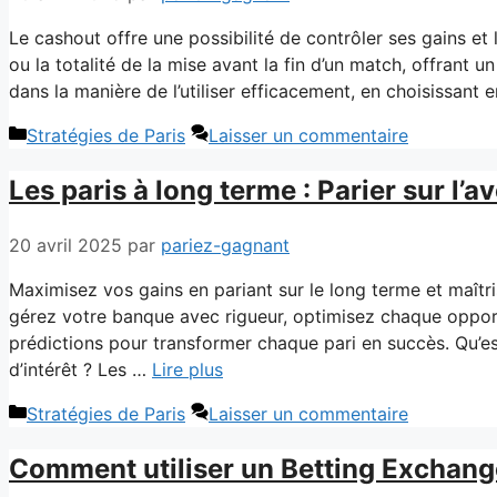
Le cashout offre une possibilité de contrôler ses gains et 
ou la totalité de la mise avant la fin d’un match, offrant u
dans la manière de l’utiliser efficacement, en choisissant 
Catégories
Stratégies de Paris
Laisser un commentaire
Les paris à long terme : Parier sur l’av
20 avril 2025
par
pariez-gagnant
Maximisez vos gains en pariant sur le long terme et maîtrisa
gérez votre banque avec rigueur, optimisez chaque oppor
prédictions pour transformer chaque pari en succès. Qu’est
d’intérêt ? Les …
Lire plus
Catégories
Stratégies de Paris
Laisser un commentaire
Comment utiliser un Betting Exchange