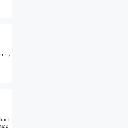
temps
fiant
éside