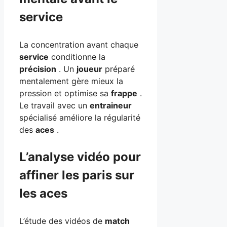
service
La concentration avant chaque
service
conditionne la
précision
. Un
joueur
préparé
mentalement gère mieux la
pression et optimise sa
frappe
.
Le travail avec un
entraineur
spécialisé améliore la régularité
des
aces
.
L’analyse vidéo pour
affiner les paris sur
les aces
L’étude des vidéos de
match