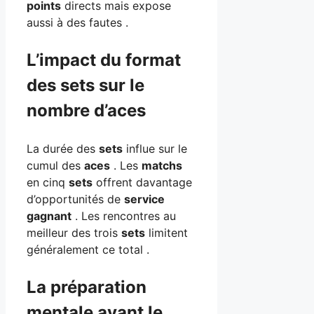
points
directs mais expose
aussi à des fautes .
L’impact du format
des sets sur le
nombre d’aces
La durée des
sets
influe sur le
cumul des
aces
. Les
matchs
en cinq
sets
offrent davantage
d’opportunités de
service
gagnant
. Les rencontres au
meilleur des trois
sets
limitent
généralement ce total .
La préparation
mentale avant le