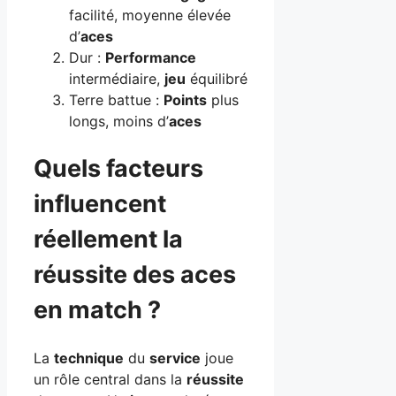
facilité, moyenne élevée
d’
aces
Dur :
Performance
intermédiaire,
jeu
équilibré
Terre battue :
Points
plus
longs, moins d’
aces
Quels facteurs
influencent
réellement la
réussite des aces
en match ?
La
technique
du
service
joue
un rôle central dans la
réussite