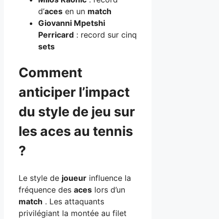
d’
aces
en un
match
Giovanni Mpetshi
Perricard
: record sur cinq
sets
Comment
anticiper l’impact
du style de jeu sur
les aces au tennis
?
Le style de
joueur
influence la
fréquence des
aces
lors d’un
match
. Les attaquants
privilégiant la montée au filet