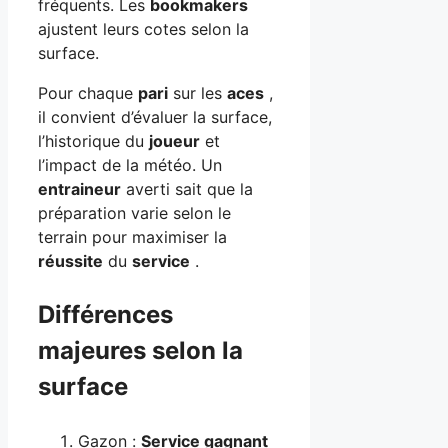
fréquents. Les
bookmakers
ajustent leurs cotes selon la
surface.
Pour chaque
pari
sur les
aces
,
il convient d’évaluer la surface,
l’historique du
joueur
et
l’impact de la météo. Un
entraineur
averti sait que la
préparation varie selon le
terrain pour maximiser la
réussite
du
service
.
Différences
majeures selon la
surface
Gazon :
Service gagnant