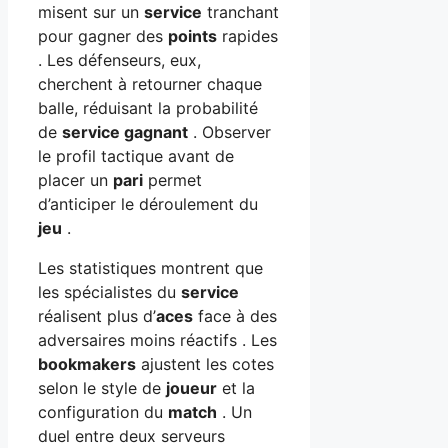
misent sur un
service
tranchant
pour gagner des
points
rapides
. Les défenseurs, eux,
cherchent à retourner chaque
balle, réduisant la probabilité
de
service gagnant
. Observer
le profil tactique avant de
placer un
pari
permet
d’anticiper le déroulement du
jeu
.
Les statistiques montrent que
les spécialistes du
service
réalisent plus d’
aces
face à des
adversaires moins réactifs . Les
bookmakers
ajustent les cotes
selon le style de
joueur
et la
configuration du
match
. Un
duel entre deux serveurs