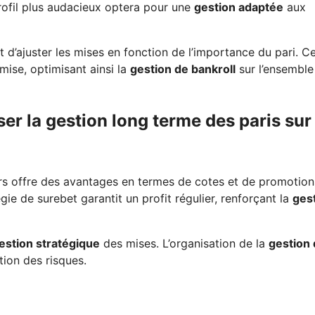
rofil plus audacieux optera pour une
gestion adaptée
aux
 d’ajuster les mises en fonction de l’importance du pari. C
ise, optimisant ainsi la
gestion de bankroll
sur l’ensemble
ser la gestion long terme des paris sur
rs offre des avantages en termes de cotes et de promotion
gie de surebet garantit un profit régulier, renforçant la
ges
estion stratégique
des mises. L’organisation de la
gestion
ition des risques.