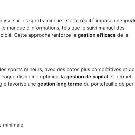
nalyse sur les sports mineurs. Cette réalité impose une
gest
r le manque d’informations, tels que le suivi manuel des
ciblé. Cette approche renforce la
gestion efficace
de la
les sports mineurs, avec des cotes plus compétitives et de
 chaque discipline optimise la
gestion de capital
et permet
égie favorise une
gestion long terme
du portefeuille de pari
ue minimale