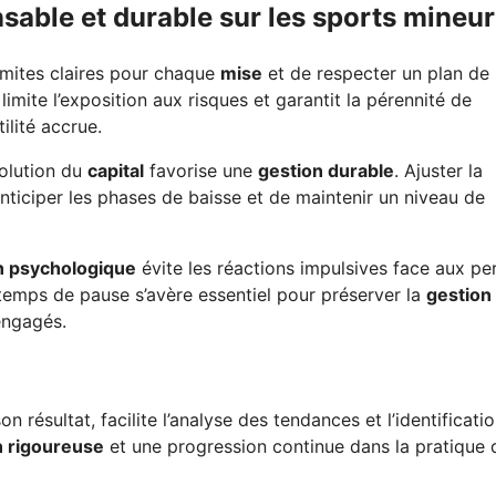
able et durable sur les sports mineur
limites claires pour chaque
mise
et de respecter un plan de
limite l’exposition aux risques et garantit la pérennité de
ilité accrue.
volution du
capital
favorise une
gestion durable
. Ajuster la
nticiper les phases de baisse et de maintenir un niveau de
n psychologique
évite les réactions impulsives face aux pe
temps de pause s’avère essentiel pour préserver la
gestion
engagés.
on résultat, facilite l’analyse des tendances et l’identificati
n rigoureuse
et une progression continue dans la pratique 