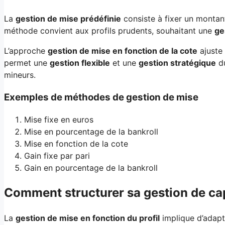
La
gestion de mise prédéfinie
consiste à fixer un montant
méthode convient aux profils prudents, souhaitant une
ge
L’approche
gestion de mise en fonction de la cote
ajuste 
permet une
gestion flexible
et une
gestion stratégique
du
mineurs.
Exemples de méthodes de gestion de mise
Mise fixe en euros
Mise en pourcentage de la bankroll
Mise en fonction de la cote
Gain fixe par pari
Gain en pourcentage de la bankroll
Comment structurer sa gestion de capi
La
gestion de mise en fonction du profil
implique d’adapt