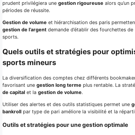
prudent privilégiera une
gestion rigoureuse
alors qu’un p
périodes de réussite.
Gestion de volume
et hiérarchisation des paris permettent
gestion de l’argent
demande d’établir des fourchettes de m
sports.
Quels outils et stratégies pour optimi
sports mineurs
La diversification des comptes chez différents bookmake
favorisant une
gestion long terme
plus rentable. La straté
de capital
et la
gestion de volume
.
Utiliser des alertes et des outils statistiques permet une
g
bankroll
par type de pari améliore la visibilité et la répart
Outils et stratégies pour une gestion optimale