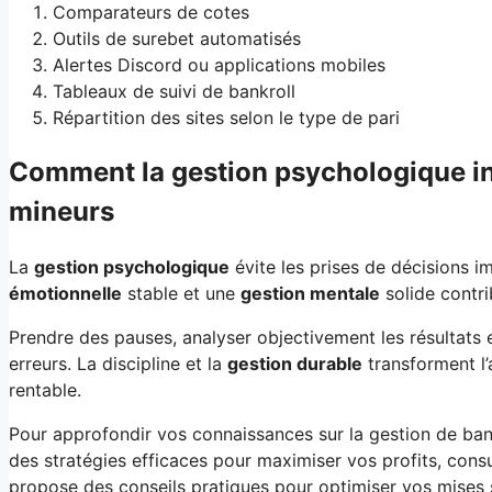
Comparateurs de cotes
Outils de surebet automatisés
Alertes Discord ou applications mobiles
Tableaux de suivi de bankroll
Répartition des sites selon le type de pari
Comment la gestion psychologique infl
mineurs
La
gestion psychologique
évite les prises de décisions i
émotionnelle
stable et une
gestion mentale
solide contri
Prendre des pauses, analyser objectivement les résultats 
erreurs. La discipline et la
gestion durable
transforment l’
rentable.
Pour approfondir vos connaissances sur la gestion de ban
des stratégies efficaces pour maximiser vos profits, con
propose des conseils pratiques pour optimiser vos mises s