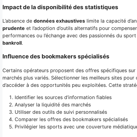
Impact de la disponibilité des statistiques
L’absence de
données exhaustives
limite la capacité d’a
prudente
et l’adoption d’outils alternatifs pour compense
performances ou l’échange avec des passionnés du sport 
bankroll
.
Influence des bookmakers spécialisés
Certains opérateurs proposent des offres spécifiques sur 
marchés plus variés. Sélectionner les meilleurs sites pour
d’accéder à des opportunités peu exploitées. Cette strat
Identifier les sources d’information fiables
Analyser la liquidité des marchés
Utiliser des outils de suivi personnalisés
Comparer les offres des bookmakers spécialisés
Privilégier les sports avec une couverture médiatiq