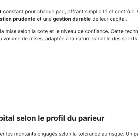
 constant pour chaque pari, offrant simplicité et contrôle.
stion prudente
et une
gestion durable
de leur capital.
la mise selon la cote et le niveau de confiance. Cette tech
 volume de mises, adaptée à la nature variable des sports
tal selon le profil du parieur
er les montants engagés selon la tolérance au risque. Un p