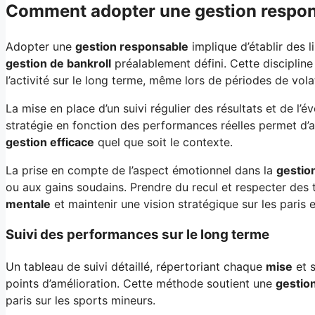
Comment adopter une gestion respons
Adopter une
gestion responsable
implique d’établir des 
gestion de bankroll
préalablement défini. Cette discipline 
l’activité sur le long terme, même lors de périodes de volat
La mise en place d’un suivi régulier des résultats et de l’é
stratégie en fonction des performances réelles permet d’a
gestion efficace
quel que soit le contexte.
La prise en compte de l’aspect émotionnel dans la
gestio
ou aux gains soudains. Prendre du recul et respecter des 
mentale
et maintenir une vision stratégique sur les paris 
Suivi des performances sur le long terme
Un tableau de suivi détaillé, répertoriant chaque
mise
et s
points d’amélioration. Cette méthode soutient une
gestio
paris sur les sports mineurs.